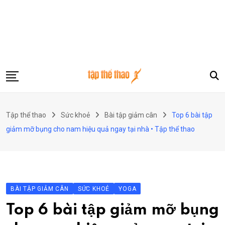
Skip
to
content
Gym
Tập thể thao
Sức khoẻ
Bài tập giảm cân
Top 6 bài tập
Công nghệ
giảm mỡ bụng cho nam hiệu quả ngay tại nhà • Tập thể thao
Thể thao
Du lịch
Khám phá
BÀI TẬP GIẢM CÂN
SỨC KHOẺ
YOGA
Phong cách sống
Top 6 bài tập giảm mỡ bụng
Sức khoẻ