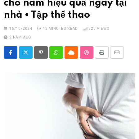
cho nam hiệu quả ngay tại
Thời trang
nhà • Tập thể thao
Thực phẩm
16/10/2024
12 MINUTES READ
520
VIEWS
2 NĂM AGO
Pinterest
Whatsapp
Cloud
StumbleUpon
Print
Share
via
Email