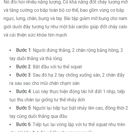
Nó đòi hỏi nhiều năng lượng; Có khả năng đốt cháy lượng mỡ
và tăng cường cơ bắp toàn bộ cơ thể, bao gồm vùng cơ bắp
ngực, lưng, chân, bụng và tay. Bài tập giảm mỡ bụng cho nam
giới dưới đây tương tự như một bài cardio giúp đốt cháy calo
và cải thiện sức khỏe tim mạch.
Bước 1
: Người đứng thẳng, 2 chân rộng bằng hông, 2
tay duỗi thẳng và thả lỏng
Bước 2
: Bắt đầu với tư thế squat
Bước 3
: Sau đó hạ 2 tay chống xuống sàn, 2 chân đẩy
ra sau sao cho mũi chân chạm sàn
Bước 4
: Lúc này thực hiện động tác hít đất 1 nhịp, tiếp
tục thu chân lại giống tư thế nhảy ếch
Bước 5
: Người lại tiếp tục bật nhảy lên cao, đồng thời 2
tay cũng duỗi thẳng qua đầu
Bước 6
: Tiếp tục lại vòng lặp với tư thế squat như trên