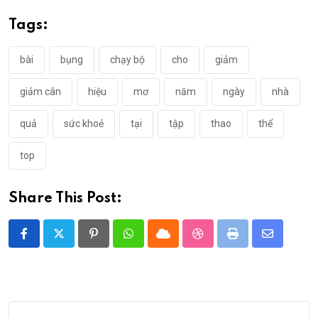
Tags:
bài
bụng
chạy bộ
cho
giảm
giảm cân
hiệu
mơ
năm
ngày
nhà
quả
sức khoẻ
tại
tập
thao
thể
top
Share This Post:
Pinterest
Whatsapp
Cloud
StumbleUpon
Print
Share
via
Email