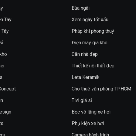
ây
Bùa ngãi
n Tây
Xem ngày tốt xấu
 Tây
Pháp khí phong thuỷ
sỉ
Điện máy giá kho
 kho
Căn nhà đẹp
er
Thiết kế nội thất đẹp
s
Leta Keramik
 Concept
Cho thuê văn phòng TPHCM
gn
Tivi giá sỉ
esign
Bọc vô lăng xe hơi
ts
Phụ kiện xe hơi
ons
Camera hành trình