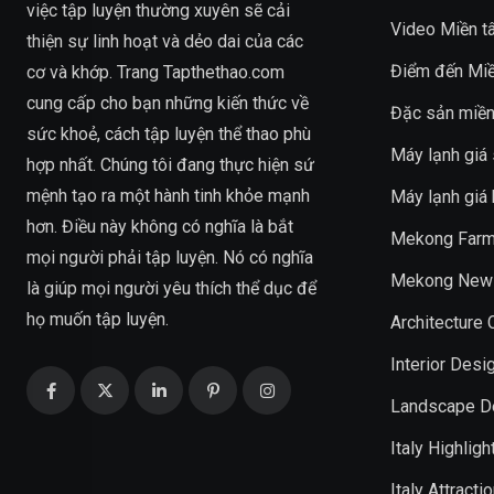
việc tập luyện thường xuyên sẽ cải
Video Miền t
thiện sự linh hoạt và dẻo dai của các
Điểm đến Miề
cơ và khớp. Trang
Tapthethao.com
cung cấp cho bạn những kiến thức về
Đặc sản miền
sức khoẻ, cách tập luyện thể thao phù
Máy lạnh giá 
hợp nhất. Chúng tôi đang thực hiện sứ
mệnh tạo ra một hành tinh khỏe mạnh
Máy lạnh giá
hơn. Điều này không có nghĩa là bắt
Mekong Farm
mọi người phải tập luyện. Nó có nghĩa
Mekong New
là giúp mọi người yêu thích thể dục để
họ muốn tập luyện.
Architecture
Interior Desi
Landscape D
Italy Highligh
Italy Attracti