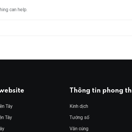
hing can help.
 website
Thông tin phong t
ền Tây
Kinh dịch
ền Tây
Tướng số
ây
Văn cúng