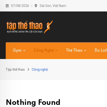
Skip
07/08/2026
Sài Gòn, Việt Nam
to
content
Gym
Công Nghệ
Thể Thao
Du Lịc
Tập thể thao
Công nghệ
Nothing Found