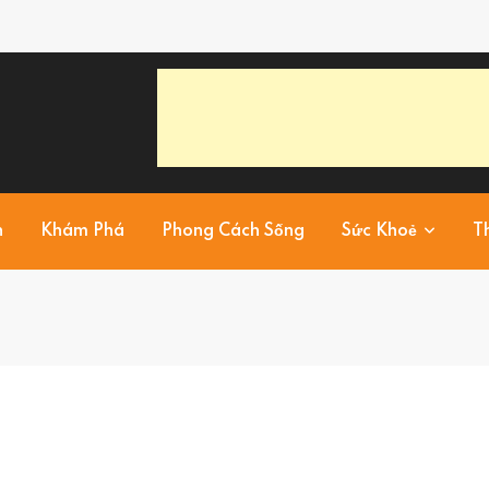
h
Khám Phá
Phong Cách Sống
Sức Khoẻ
T