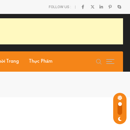
FOLLOW US :
hời Trang
Thực Phẩm