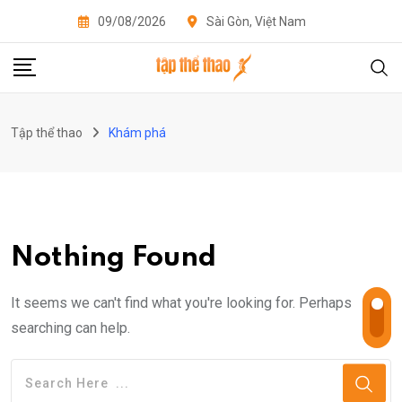
Skip
09/08/2026
Sài Gòn, Việt Nam
to
content
Tập thể thao
Khám phá
Nothing Found
It seems we can't find what you're looking for. Perhaps
searching can help.