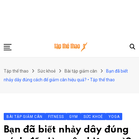
Skip
to
content
Gym
Tập thể thao
Sức khoẻ
Bài tập giảm cân
Bạn đã biết
Công nghệ
nhảy dây đúng cách để giảm cân hiệu quả? • Tập thể thao
Thể thao
Du lịch
Khám phá
BÀI TẬP GIẢM CÂN
FITNESS
GYM
SỨC KHOẺ
YOGA
Phong cách sống
Bạn đã biết nhảy dây đúng
Sức khoẻ