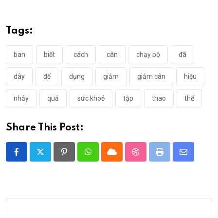
Tags:
ban
biết
cách
cân
chạy bộ
đã
dây
để
dụng
giảm
giảm cân
hiệu
nhảy
quả
sức khoẻ
tập
thao
thể
Share This Post:
Pinterest
Whatsapp
Cloud
StumbleUpon
Print
Share
via
Email