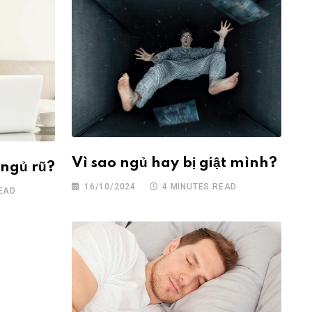
Vì sao ngủ hay bị giật mình?
 ngủ rũ?
16/10/2024
4 MINUTES READ
EAD