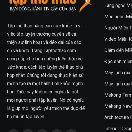
Làng nghề Mi
Món ngon Mi
Tập thể thao
nâng cao sức khỏe là vì
Người Miền T
việc tập luyện thường xuyên sẽ cải
Video Miền t
thiện sự linh hoạt và dẻo dai của các
Điểm đến Miề
cơ và khớp. Trang
Tapthethao.com
cung cấp cho bạn những kiến thức về
Đặc sản miền
sức khoẻ, cách tập luyện thể thao phù
Máy lạnh giá 
hợp nhất. Chúng tôi đang thực hiện sứ
mệnh tạo ra một hành tinh khỏe mạnh
Máy lạnh giá
hơn. Điều này không có nghĩa là bắt
Mekong Farm
mọi người phải tập luyện. Nó có nghĩa
Mekong New
là giúp mọi người yêu thích thể dục để
họ muốn tập luyện.
Architecture
Interior Desi