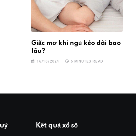
Giấc mơ khi ngủ kéo dài bao
lâu?
16/10/2024
6 MINUTES READ
huỷ
Kết quả xổ số