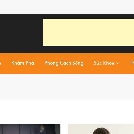
h
Khám Phá
Phong Cách Sống
Sức Khoẻ
T