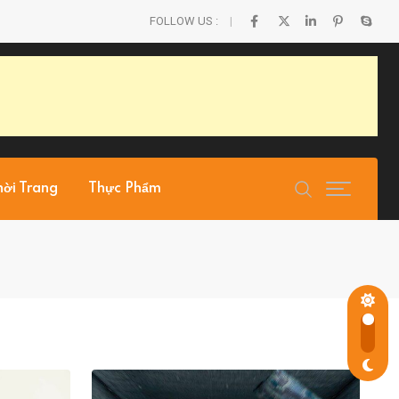
FOLLOW US :
hời Trang
Thực Phẩm