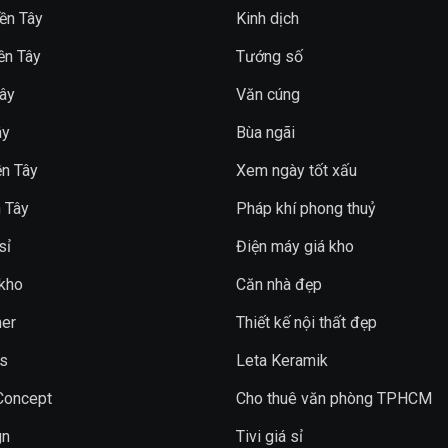
ền Tây
Kinh dịch
ền Tây
Tướng số
ây
Văn cúng
ây
Bùa ngãi
n Tây
Xem ngày tốt xấu
 Tây
Pháp khí phong thuỷ
sỉ
Điện máy giá kho
 kho
Căn nhà đẹp
er
Thiết kế nội thất đẹp
s
Leta Keramik
 Concept
Cho thuê văn phòng TPHCM
gn
Tivi giá sỉ